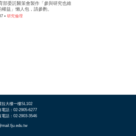
教育部委託醫策會製作「參與研究也維
的權益」懶人包，請參酌。
07 •
研究倫理
耀拉大樓一樓SL102
電話：02-2905-6277
電話：02-2903-3546
@mail.fju.edu.tw