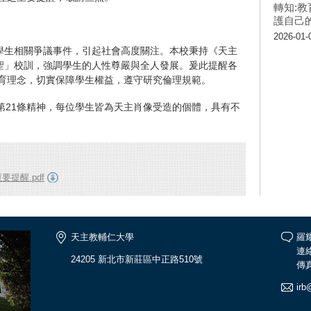
轉知:
護自己
2026-01-
學生相關爭議事件，引起社會高度關注。本校秉持《天主
聖」校訓，強調學生的人性尊嚴與全人發展。爰此提醒各
教育理念，切實保障學生權益，遵守研究倫理規範。
第21條精神，每位學生皆為天主肖像受造的個體，具有不
提醒.pdf
天主教輔仁大學
羅
連絡
24205 新北市新莊區中正路510號
傳真
irb