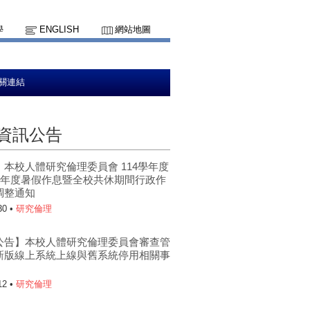
學
ENGLISH
網站地圖
關連結
資訊公告
】本校人體研究倫理委員會 114學年度
5學年度暑假作息暨全校共休期間行政作
調整通知
30 •
研究倫理
公告】本校人體研究倫理委員會審查管
新版線上系統上線與舊系統停用相關事
12 •
研究倫理