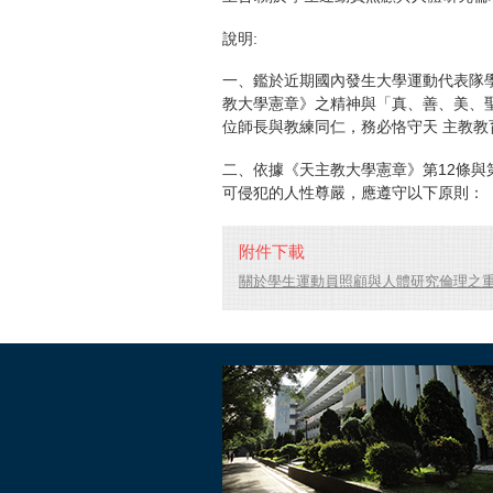
說明:
一、鑑於近期國內發生大學運動代表隊
教大學憲章》之精神與「真、善、美、
位師長與教練同仁，務必恪守天 主教
二、依據《天主教大學憲章》第12條與
可侵犯的人性尊嚴，應遵守以下原則：
附件下載
關於學生運動員照顧與人體研究倫理之重要