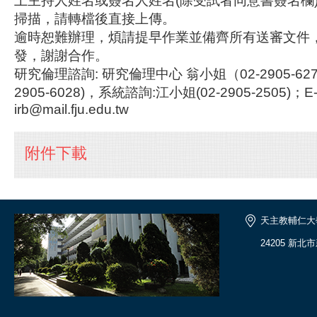
上主持人姓名或簽名人姓名(除受試者同意書簽名欄
掃描，請轉檔後直接上傳。
逾時恕難辦理，煩請提早作業並備齊所有送審文件
發，謝謝合作。
研究倫理諮詢: 研究倫理中心 翁小姐（02-2905-62
2905-6028)，系統諮詢:江小姐(02-2905-2505)；E-
irb@mail.fju.edu.tw
附件下載
天主教輔仁大
24205 新北