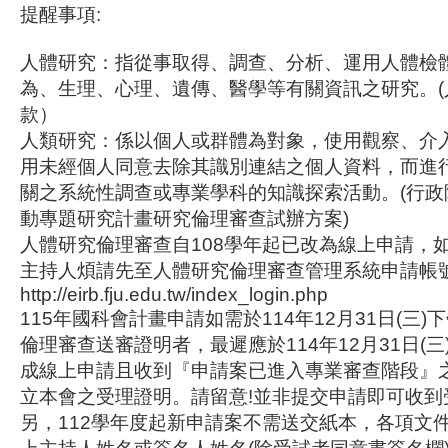
提醒事項:
人體研究：指從事取得、調查、分析、運用人體檢
為、生理、心理、遺傳、醫學等有關資訊之研究。(
款）
人類研究：係以個人或群體為對象，使用觀察、介
用未經個人同意去除其識別連結之個人資料，而進
關之系統性調查或專業學科的知識探索活動。(行政
動專題研究計畫研究倫理審查試辦方案)
人體研究倫理審查自108學年起已改為線上申請，
主持人煩請先至人體研究倫理審查管理系統申請帳號
http://eirb.fju.edu.tw/index_login.php
115年國科會計畫申請如需於114年12月31日(三)
倫理審查送審證明者，最遲應於114年12月31日(三
成線上申請且收到『申請案已進入專業審查階段』
立本會之受理證明。請留意!並非提交申請即可收到
另，112學年度起新申請案不需送交紙本，各項文