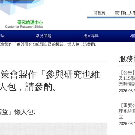
回首頁
輔仁大
辦法
常見問題
成果專區
相
策會製作「參與研究也維護自己的權益」懶人包，請參酌。
服務
醫策會製作「參與研究也維
【公告
及11
業時間
人包，請參酌。
2026-06-
【重要
益」懶人包:
理系統
宜
2026-06-