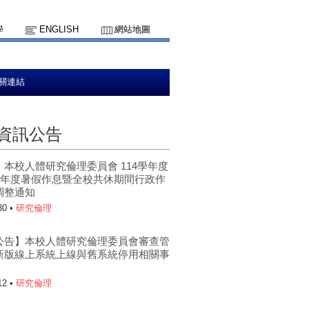
學
ENGLISH
網站地圖
關連結
資訊公告
】本校人體研究倫理委員會 114學年度
5學年度暑假作息暨全校共休期間行政作
調整通知
30 •
研究倫理
公告】本校人體研究倫理委員會審查管
新版線上系統上線與舊系統停用相關事
12 •
研究倫理