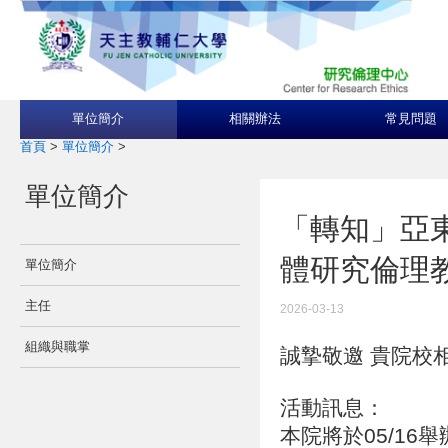
單位簡介
相關辦法
常見問題
首頁
>
單位簡介
>
單位簡介
「轉知」亞東
體研究倫理
單位簡介
主任
2026-03-13
組織與職掌
誠摯敬邀 貴院校
活動訊息：
本院將於05/1