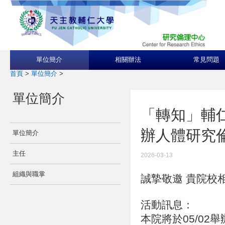
單位簡介
相關辦法
常見問題
首頁
>
單位簡介
>
單位簡介
「轉知」輔仁
辦人體研究
單位簡介
主任
2026-03-13
組織與職掌
誠摯敬邀 貴院校
活動訊息：
本院將於05/0