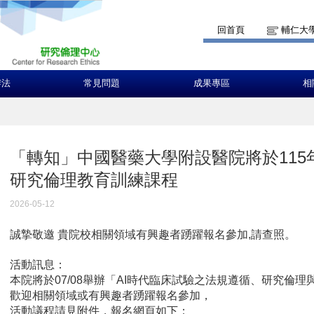
回首頁
輔仁大
辦法
常見問題
成果專區
相
「轉知」中國醫藥大學附設醫院將於115年
研究倫理教育訓練課程
2026-05-12
誠摯敬邀 貴院校相關領域有興趣者踴躍報名參加,請查照。
活動訊息：
本院將於07/08舉辦「AI時代臨床試驗之法規遵循、研究倫
歡迎相關領域或有興趣者踴躍報名參加，
活動議程請見附件，報名網頁如下：