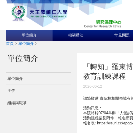
單位簡介
相關辦法
常見問題
首頁
>
單位簡介
>
單位簡介
「轉知」羅東博
教育訓練課程
單位簡介
2026-06-12
主任
誠摯敬邀 貴院校相關領域有
組織與職掌
活動訊息：
本院將於07/04舉辦「人
活動議程請見附件，報名網
報名表: https://reurl.cc/epgq