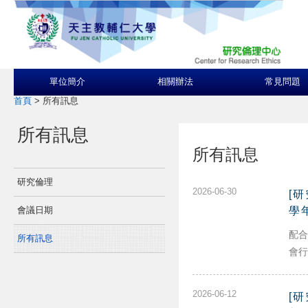
單位簡介
相關辦法
常見問題
首頁
>
所有訊息
所有訊息
所有訊息
研究倫理
2026-06-30
[
會議日期
學
配合
所有訊息
會行
2026-06-12
[